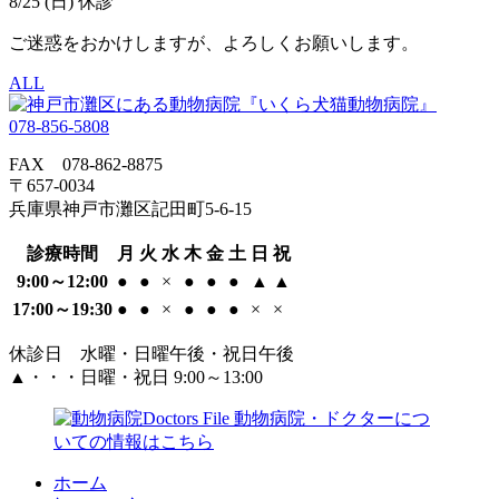
8/25 (日) 休診
ご迷惑をおかけしますが、よろしくお願いします。
ALL
078-856-5808
FAX 078-862-8875
〒657-0034
兵庫県神戸市灘区記田町5-6-15
診療時間
月
火
水
木
金
土
日
祝
9:00～12:00
●
●
×
●
●
●
▲
▲
17:00～19:30
●
●
×
●
●
●
×
×
休診日 水曜・日曜午後・祝日午後
▲・・・日曜・祝日 9:00～13:00
ホーム